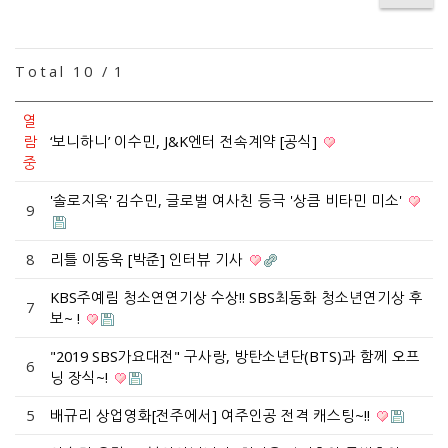
Total 10 /
1
열
람
‘보니하니’ 이수민, J&K엔터 전속계약 [공식]
중
'솔로지옥' 김수민, 글로벌 여사친 등극 '상큼 비타민 미소'
9
8
리틀 이동욱 [박준] 인터뷰 기사
KBS주예림 청소연연기상 수상!! SBS최동화 청소년연기상 후
7
보~ !
"2019 SBS가요대전" 구사랑, 방탄소년단(BTS)과 함께 오프
6
닝 장식~!
5
배규리 상업영화[전주에서] 여주인공 전격 캐스팅~!!