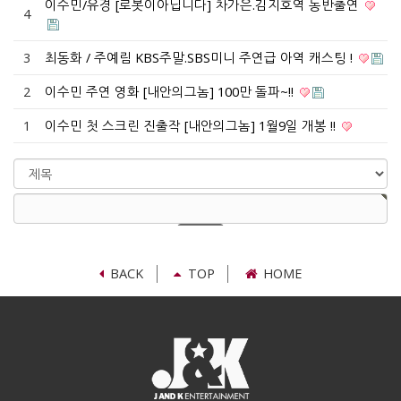
이수민/유경 [로봇이아닙니다] 차가은.김지호역 동반출연
4
3
최동화 / 주예림 KBS주말.SBS미니 주연급 아역 캐스팅 !
2
이수민 주연 영화 [내안의그놈] 100만 돌파~!!
1
이수민 첫 스크린 진출작 [내안의그놈] 1월9일 개봉 !!
검
색
검
대
색
상
어
필
수
BACK
TOP
HOME