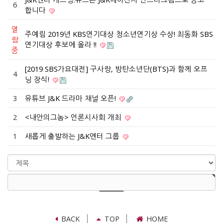
6
합니다
열
주예림 2019년 KBS연기대상 청소년연기상 수상! 최동화 SBS
람
연기대상 후보에 올라 !!
중
[2019 SBS가요대전] 구사랑, 방탄소년단(BTS)과 함께 오프
4
닝 장식!
3
유튜브 J&K 드라마 채널 오픈!
2
<내안의그놈> 언론시사회 개최
1
새롭게 출발하는 J&K엔터 그룹
검
색
검
대
색
상
어
필
수
BACK
TOP
HOME