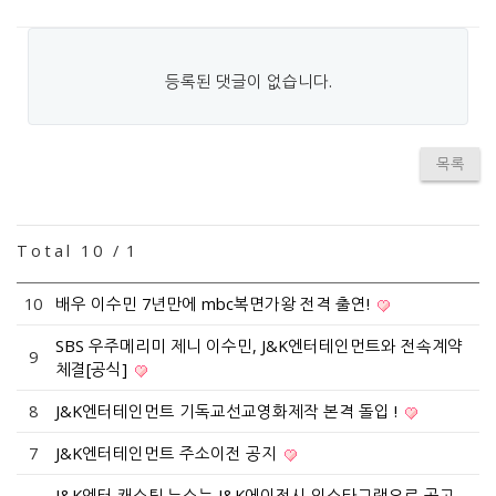
등록된 댓글이 없습니다.
목록
Total 10 /
1
10
배우 이수민 7년만에 mbc복면가왕 전격 출연!
SBS 우주메리미 제니 이수민, J&K엔터테인먼트와 전속계약
9
체결[공식]
8
J&K엔터테인먼트 기독교선교영화제작 본격 돌입 !
7
J&K엔터테인먼트 주소이전 공지
J&K엔터 캐스팅.뉴스는 J&K에이전시 인스타그램으로 공고