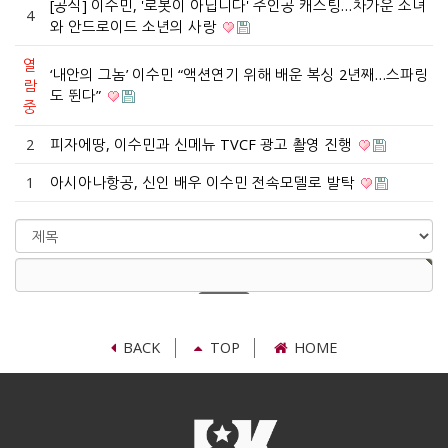
[공식] 이수민, '로봇이 아닙니다' 주인공 캐스팅…차가운 소녀
4
와 안드로이드 소년의 사랑
열
‘내안의 그놈’ 이수민 “액션연기 위해 배운 복싱 2년째…스파링
람
도 뛴다”
중
2
피자에땅, 이수민과 신메뉴 TVCF 광고 촬영 진행
1
아시아나항공, 신인 배우 이수민 전속모델로 발탁
검
색
검
대
색
상
어
필
수
BACK
TOP
HOME