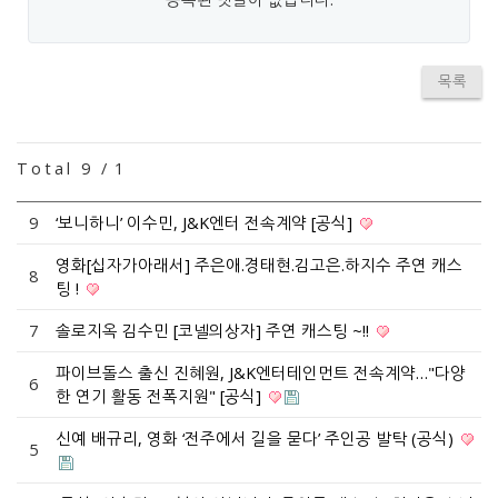
목록
Total 9 /
1
9
‘보니하니’ 이수민, J&K엔터 전속계약 [공식]
영화[십자가아래서] 주은애.경태현.김고은.하지수 주연 캐스
8
팅 !
7
솔로지옥 김수민 [코넬의상자] 주연 캐스팅 ~!!
파이브돌스 출신 진혜원, J&K엔터테인먼트 전속계약…"다양
6
한 연기 활동 전폭지원" [공식]
신예 배규리, 영화 ‘전주에서 길을 묻다’ 주인공 발탁 (공식)
5